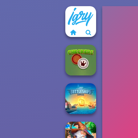
Checkers
Battleships