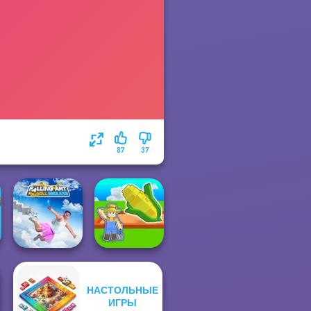
87
37
Falling Art
НАСТОЛЬНЫЕ
Ragdoll
My Garden
ИГРЫ
Simulator
Journey