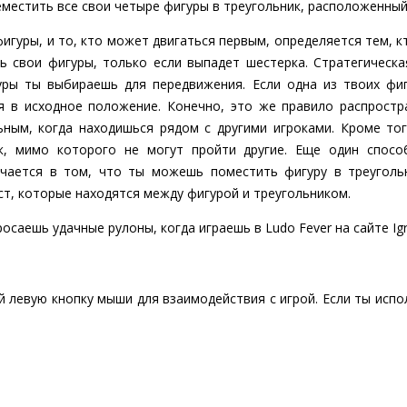
еместить все свои четыре фигуры в треугольник, расположенный 
фигуры, и то, кто может двигаться первым, определяется тем, 
ь свои фигуры, только если выпадет шестерка. Стратегическа
уры ты выбираешь для передвижения. Если одна из твоих фиг
ся в исходное положение. Конечно, это же правило распростр
ным, когда находишься рядом с другими игроками. Кроме то
к, мимо которого не могут пройти другие. Еще один спос
ючается в том, что ты можешь поместить фигуру в треугольн
т, которые находятся между фигурой и треугольником.
росаешь удачные рулоны, когда играешь в Ludo Fever на сайте Ig
уй левую кнопку мыши для взаимодействия с игрой. Если ты исп