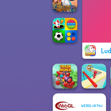
Armada
Emerland
Solitaire
Lud
Mind Games for
2-3-4 Player
WEBGL ИГРЫ
Train Miner
Fun Race 3D