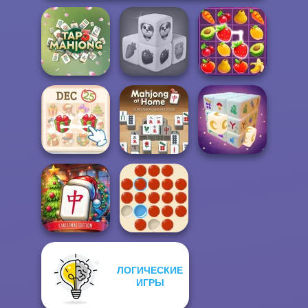
Farm Mahjong
Tap 3 Mahjong
3D
Fruit Mahjong
Mahjong At
KrisMas Mahjong
Home -
2
Scandinavian...
Mystic Mahjong
ЛОГИЧЕСКИЕ
Mahjong at
Home -
ИГРЫ
Christmas Ed...
Peg Solitaire