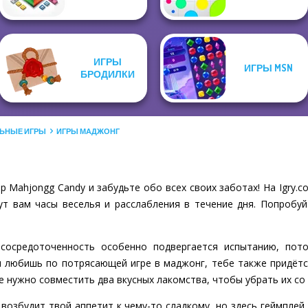
ИГРЫ
ИГРЫ MSN
БРОДИЛКИ
ЬНЫЕ ИГРЫ
ИГРЫ МАДЖОНГ
 Mahjongg Candy и забудьте обо всех своих заботах! На Igry
ут вам часы веселья и расслабления в течение дня. Попробуй
сосредоточенность особенно подвергается испытанию, пот
и любишь по потрясающей игре в маджонг, тебе также придёт
е нужно совместить два вкусных лакомства, чтобы убрать их со 
возбудит твой аппетит к чему-то сладкому, но здесь геймпле