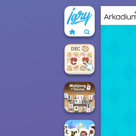
KrisMas Mahjong
2
Mahjong At
Home -