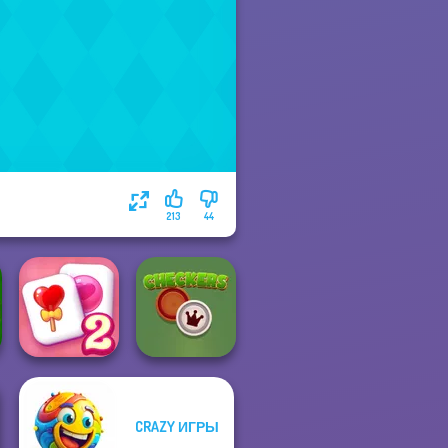
213
44
CRAZY ИГРЫ
Solitaire
Mahjong Candy 2
Checkers