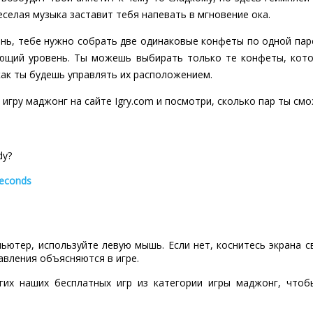
еселая музыка заставит тебя напевать в мгновение ока.
нь, тебе нужно собрать две одинаковые конфеты по одной паре
ующий уровень. Ты можешь выбирать только те конфеты, кото
ак ты будешь управлять их расположением.
игру маджонг на сайте Igry.com и посмотри, сколько пар ты см
dy?
seconds
пьютер, используйте левую мышь. Если нет, коснитесь экрана 
авления объясняются в игре.
гих наших бесплатных игр из категории игры маджонг, что