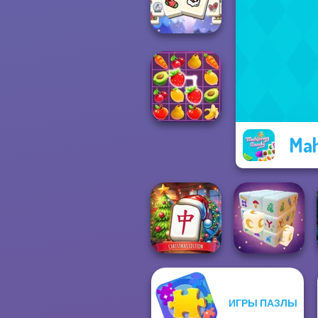
Scandinavian...
Mahjong
Christmas
Holiday
Mah
Fruit Mahjong
Mahjong at
ИГРЫ ПАЗЛЫ
Home -
Christmas Ed...
Mystic Mahjong