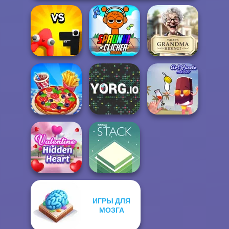
Alphabet: Merge
Super Sprunki
What Is Grandma
And Fight
Clicker
Hiding
Cooking Live
YORG.io
Art Puzzle Master
ИГРЫ ДЛЯ
Valentine Hidden
МОЗГА
Heart
Stack