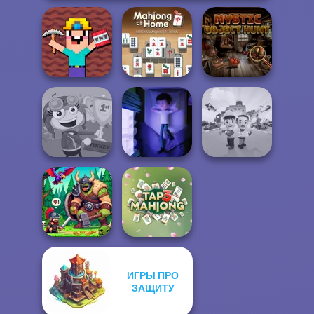
Noob Miner:
Mahjong At
Escape From
Home -
Mystic Object
Prison
Scandinavian...
Hunt
Poptropica
Cursed Dreams
Idle Inventor
ИГРЫ ПРО
ЗАЩИТУ
Dragon Hunter
Tap 3 Mahjong