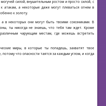
 могучей силой, внушительным ростом и просто силой, с
к атакам, а некоторые даже могут плеваться огнем в
обенно к золоту.
и, а в некоторых они могут быть твоими союзниками. В
оны, ты никогда не знаешь, что тебя там ждет. Кроме
 различным чарующим местам, где можешь встретить
ческие миры, в которые ты попадешь, захватят твое
, потому что опасности таятся за каждым углом, и когда