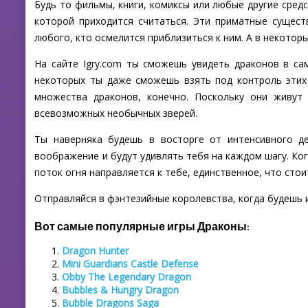
Будь то фильмы, книги, комиксы или любые другие сред
которой приходится считаться. Эти приматные сущес
любого, кто осмелится приблизиться к ним. А в некотор
На сайте Igry.com ты сможешь увидеть драконов в сам
некоторых ты даже сможешь взять под контроль этих 
множества драконов, конечно. Поскольку они живу
всевозможных необычных зверей.
Ты наверняка будешь в восторге от интенсивного д
воображение и будут удивлять тебя на каждом шагу. Ког
поток огня направляется к тебе, единственное, что сто
Отправляйся в фэнтезийные королевства, когда будешь иг
Вот самые популярные игры Драконы:
Dragon Hunter
Mini Guardians Castle Defense
Obby The Legendary Dragon
Bubbles & Hungry Dragon
Bubble Dragons Saga