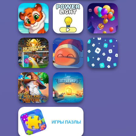
Mosaic Artimo
Power Light
Balloon Match 3D
3D Free Kick
World Cup 18
Fireblob Winter
Words Match
ИГРЫ ПАЗЛЫ
Emerland
Battleships
Solitaire
Armada