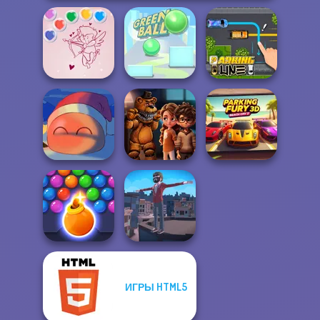
Bubble Shooter
Valentine
Green Ball
Parking Line
FNAF Horror At
Parking Fury 3D:
Fireblob Winter
Home
Beach City 2
ИГРЫ HTML5
Bubble Shooter
HD 3
Backflip Maniac