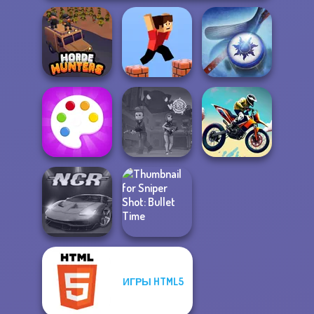
Horde Hunters
Parkour Block 3D
Air Hockey Cup
Fun Colors
Vortex 9
Bike Jump
ИГРЫ HTML5
Sniper Shot:
Night City Racing
Bullet Time