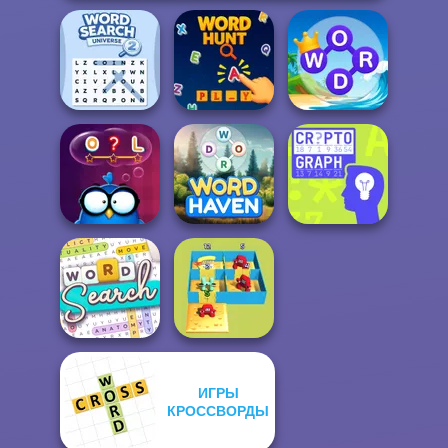
Word Search
Word Connect
Universe 2
Word Hunt
Puzzle
Words with Owl
Word Haven
Cryptograph
ИГРЫ
Word Search
КРОССВОРДЫ
Alphabet Lore
Puzzle
Maze