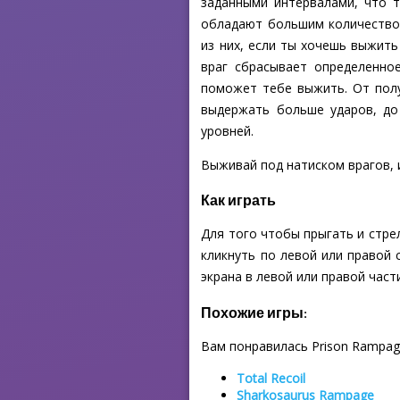
заданными интервалами, что 
обладают большим количеством
из них, если ты хочешь выжить
враг сбрасывает определенно
поможет тебе выжить. От пол
выдержать больше ударов, до
уровней.
Выживай под натиском врагов, и
Как играть
Для того чтобы прыгать и стре
кликнуть по левой или правой 
экрана в левой или правой час
Похожие игры:
Вам понравилась Prison Rampag
Total Recoil
Sharkosaurus Rampage