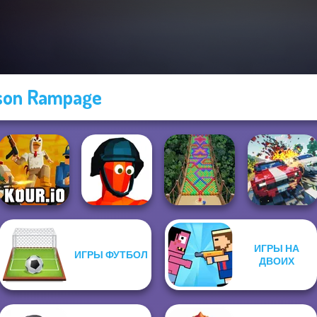
son Rampage
ИГРЫ НА
ИГРЫ ФУТБОЛ
Carnage Battle
ДВОИХ
Kour.io
Funny Shooter
Bubble Fall
Arena