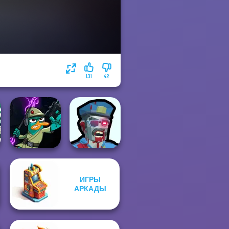
131
42
ИГРЫ
Agent P Rebel
Zombies
АРКАДЫ
Spy
Shooter