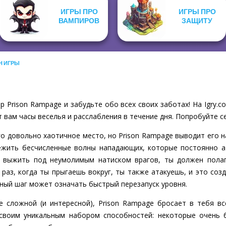
ИГРЫ ПРО
ИГРЫ ПРО
ВАМПИРОВ
ЗАЩИТУ
Н ИГРЫ
 Prison Rampage и забудьте обо всех своих заботах! На Igry
 вам часы веселья и расслабления в течение дня. Попробуйте се
ого довольно хаотичное место, но Prison Rampage выводит его н
ежить бесчисленные волны нападающих, которые постоянно а
ы выжить под неумолимым натиском врагов, ты должен полаг
раз, когда ты прыгаешь вокруг, ты также атакуешь, и это созд
рный шаг может означать быстрый перезапуск уровня.
 сложной (и интересной), Prison Rampage бросает в тебя в
своим уникальным набором способностей: некоторые очень 