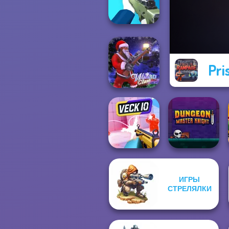
Castle Defense
Pri
Sniper Shooter 2
Winter Clash 3D
ИГРЫ
Dungeon Master
СТРЕЛЯЛКИ
Veck.io
Knight