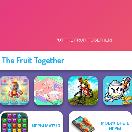
 The Fruit Together
МОБИЛЬНЫЕ
ИГРЫ МАТЧ 3
Candy Shop
Organization
MX Offroad
ИГРЫ
Merge
Princess
Master
Draw To Smash!