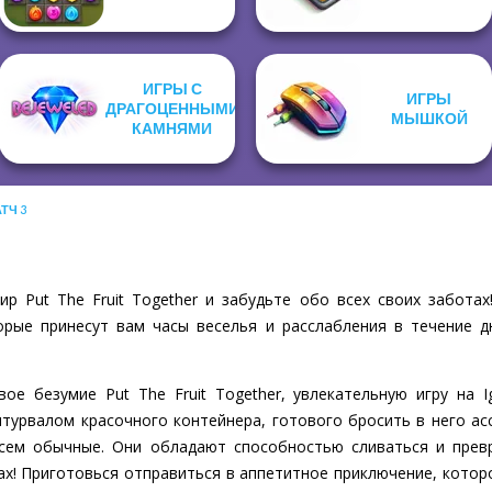
ИГРЫ С
ИГРЫ
ДРАГОЦЕННЫМИ
МЫШКОЙ
КАМНЯМИ
ТЧ 3
р Put The Fruit Together и забудьте обо всех своих заботах
рые принесут вам часы веселья и расслабления в течение д
е безумие Put The Fruit Together, увлекательную игру на I
штурвалом красочного контейнера, готового бросить в него ас
всем обычные. Они обладают способностью сливаться и прев
ах! Приготовься отправиться в аппетитное приключение, которо