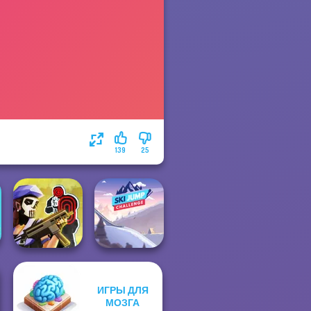
139
25
ИГРЫ ДЛЯ
Tom Clancy's
Ski Jump
МОЗГА
Shootout
Challenge