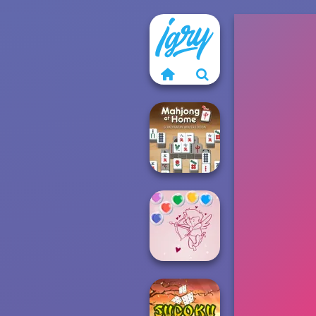
Mahjong At
Home -
Scandinavian...
Bubble Shooter