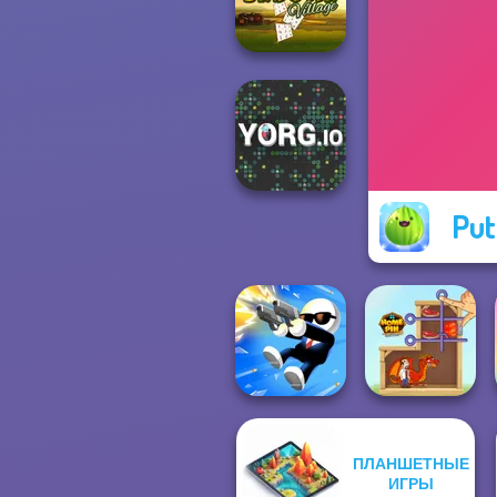
Valentine
Sudoku Village
Put
YORG.io
ПЛАНШЕТНЫЕ
ИГРЫ
Shot Trigger
Home Pin 1