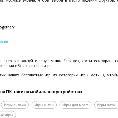
ть. Коснись экрана, чтобы выбрать место падения фруктов, 
ogether?
 Game
пьютер, используйте левую мышь. Если нет, коснитесь экрана 
авления объясняются в игре.
гих наших бесплатных игр из категории игры матч 3, что
 на ПК, так и на мобильных устройствах.
Игры онлайн
Игры HTML5
Игры для мозга
Игры матч 3
ые игры