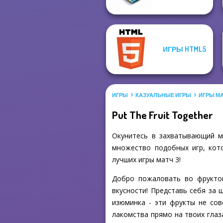
ИГРЫ HTML5
ИГРЫ
КАЗУАЛЬНЫЕ ИГРЫ
ИГРЫ МА
Put The Fruit Together
Окунитесь в захватывающий ми
множество подобных игр, кото
лучших игры матч 3!
Добро пожаловать во фруктово
вкусности! Представь себя за 
изюминка - эти фрукты не со
лакомства прямо на твоих глаз