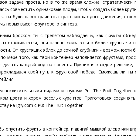
 твоя задача проста, но в то же время сложна: стратегическ
раясь совместить одинаковые плоды, чтобы создать более круп
s, ты будешь выстраивать стратегию каждого движения, стре
ичь новых высот фруктового синтеза.
нным броском ты с трепетом наблюдаешь, как фрукты объе
кты сталкиваются, они плавно сливаются в более крупные и 
ости. От хрустящих яблок до сочной клубники - возможности б
- по мере того, как твой контейнер наполняется фруктами, про
я делать каждый ход на совесть. Принимая каждое решение,
прокладывая свой путь к фруктовой победе. Сможешь ли ты 
тейли?
 восхитительными видами и звуками Put The Fruit Together на
ком цвета и хором веселых курантов. Приготовься соединять
ву на Igry.com с Put The Fruit Together.
ы опустить фрукты в контейнер, и двигай мышкой влево или вп