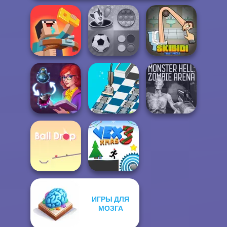
Noob: Zombie
Mind Games for
Skibidi Toilet
Prison Escape
2-3-4 Player
Puzzle
Dusty Maze
Monster Hell:
Sorting Sorcery
Hunter
Zombie Arena
ИГРЫ ДЛЯ
МОЗГА
Ball Drop
Vex 3 Xmas