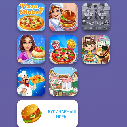
Cooking Cafe
The Pizza Maker
Cooking Festival
Food Chef
Cooking Stories:
Grandma Recipe
Fun Cafe
Cooking Live
Ramen
КУЛИНАРНЫЕ
ИГРЫ
Biryani Recipes
Purr-fect Scoops