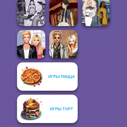
School
Commando
Popularity
Force 2
Cute Mermaid
Challenge
Squid Battle
Waterbender:
Trekkie Meiker
Simulator
Katara
F/F
ИГРЫ ПИЦЦА
Roomies Blind
Steampunk
Date
Wedding
ИГРЫ ТОРТ