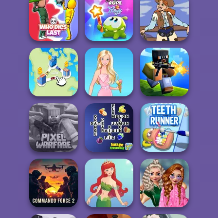
ASMR Pet
Treatment
Bouncemasters
Fairy Tale High
Cut The Rope
Who Dies Last
Magic
Cowgirl
State Connect
Barbie
Poxel.io
Minecraft Pixel
Image
Warfare
Crossword
Teeth Runner