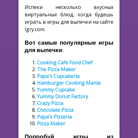
Испеки несколько вкусных
виртуальных блюд, когда будешь
играть в игры для выпечки на сайте
Igry.com.
Вот самые популярные игры
для выпечки:
Cooking Cafe Food Chef
The Pizza Maker
Papa's Cupcakeria
Hamburger Cooking Mania
Yummy Cupcake
Yummy Donut Factory
Crazy Pizza
Chocolate Pizza
Papa's Pizzeria
Pizza Maker
Попробуй игры из