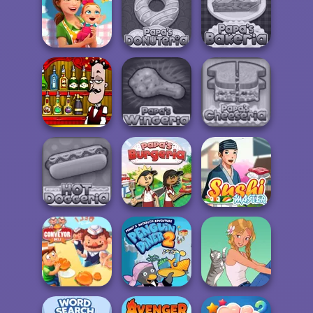
Delicious -
Grandma Recipe
Emily's Home
Nigiri Sushi
Papa's Pastaria
Sweet...
Delicious -
Emily's New
Beginn...
Papa's Donuteria
Papa's Bakeria
Bartender The
Right Mix
Papa's Wingeria
Papa's Cheeseria
Papa's Hot
Doggeria
Papa's Burgeria
Sushi Master