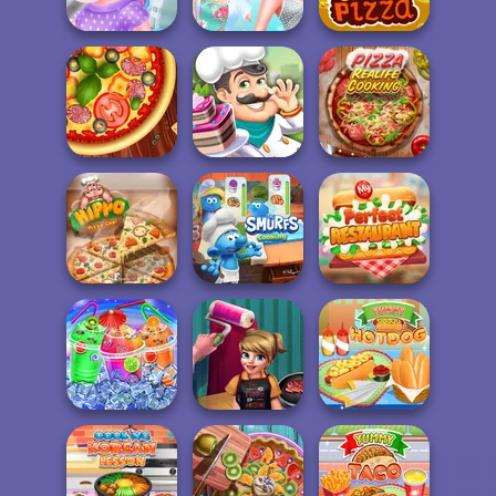
And D...
Ice Cream
Pizza
Princesses
Unicorns
Cooking
Donuteria
Challenge:...
Crazy Pizza
Pizza Real Life
Pizza Maker
Cake Shop
Cooking
The Smurfs:
My Perfect
Hippo Pizza Chef
Cooking
Restaurant
Cook And