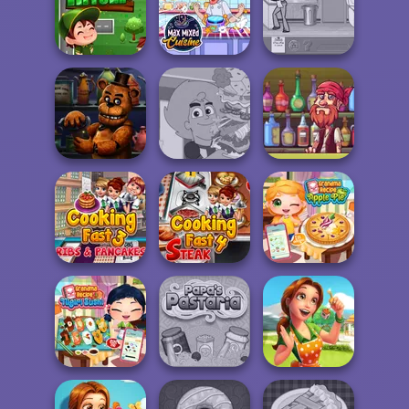
Nickelodeon
Cooking Contest
Cupcake Shop
Cooking Festival
Best Burgers In
Max Mixed
Town
Cuisine
The Waitress
Sandwich
Pirate Bartender
FNAF Bartender
Champion
Captain's Gro...
Cooking Fast 3:
Cooking Fast 4
Grandma Recipe
Ribs and Panca...
Steak
Apple Pie