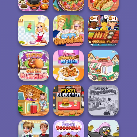
Rainbow Frozen
Decorate
Yummy Hotdog
Cooking Korean
Pie Real Life
Lesson
Cooking
Yummy Taco
Michelin Star
Boyfriend Makes
Chef
Me Breakfast
Hot Dog Bush
Yummy Super
Yummy Waffle
Burger
Ice Cream
Purr-fect Scoops