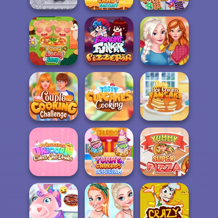
Papa Louie:
Yummy
When Pizzas
Yummy Candy
Chocolate
Attack
Factory
Factory
Sisters
Funny Cooking
Thanksgiving
Camp
FNF Pizzeria
Dinner
Couple Cooking
Tasty Cupcakes
Tasty Ice Cream
Challenge
Cooking
Pancake
Princesses
Unicorn Cakes
Yummy Churros
Yummy Super