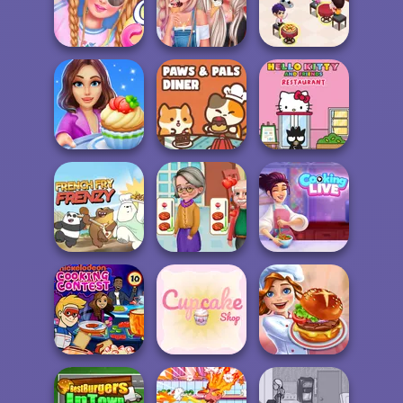
Dr Panda
Dream Chefs
Super Burger 2
Restaurant
Cooking
Cotton Candy
Princess We Love
Restaurant
Store
Ice Cream
Kitchen
Cooking Stories:
Paws & Pals
Hello Kitty And
Fun Cafe
Diner
Friends Restau...
Cooking
Cooking Live: Be
French Fry Frenzy
Madness
a Chef&Cook