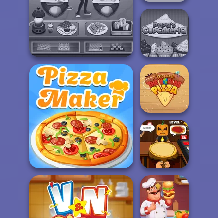
Caillou Chef
Papa's
Cooking Cafe Food Chef
Cupcakeria
Around the
Worlds Pizza
Halloween
The Pizza Maker
Pizzeria