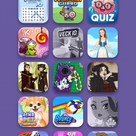
Conveyor Deli
Penguin Diner 2
A Girl And Her Pet
Word Search
Quizmania: Trivia
Universe 2
Avenger Guard
Game
Cut The Rope:
Time Travel
Veck.io
Folklore Fashion
DIY Phone Case
Firebender Zuko
Shop
Gothic Heroine