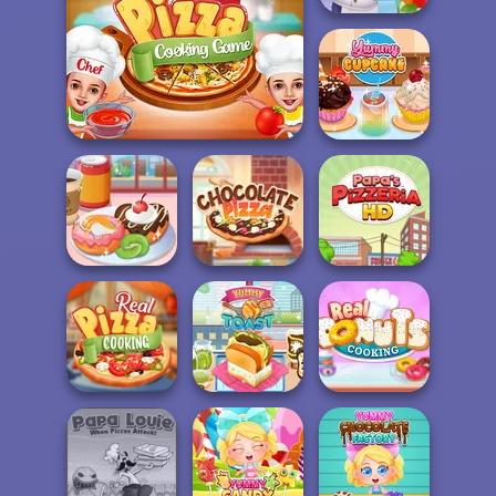
Hamburger
Cooking Mania
V And N Pizza Cooking
Game
Yummy Cupcake
Yummy Donut
Factory
Chocolate Pizza
Papa's Pizzeria
Real Pizza
Real Donuts
Cooking
Yummy Toast
Cooking