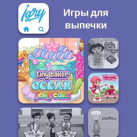
Игры для
выпечки
Dora Cooking in
la Cucina
Tiny Baker Ocean Jelly
Strawberry
Cake
Shortcake