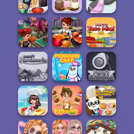
Hotel Fever
Ultra Pixel
Tycoon
Burgeria
Papa's Freezeria
Papa's
Cooking Frenzy
Scooperia
Penguin Diner
Cooking Fast
Halloween
Cooking Fast
Papa's Taco Mia
Papa's
Pancakeria
Penguin Cafe
Papa's Sushiria