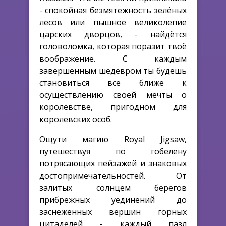
- спокойная безмятежность зелёных
лесов или пышное великолепие
царских дворцов, - найдётся
головоломка, которая поразит твоё
воображение. С каждым
завершенным шедевром ты будешь
становиться все ближе к
осуществлению своей мечты о
королевстве, пригодном для
королевских особ.
Ощути магию Royal Jigsaw,
путешествуя по гобелену
потрясающих пейзажей и знаковых
достопримечательностей. От
залитых солнцем берегов
прибрежных уединений до
заснеженных вершин горных
цитаделей - каждый пазл