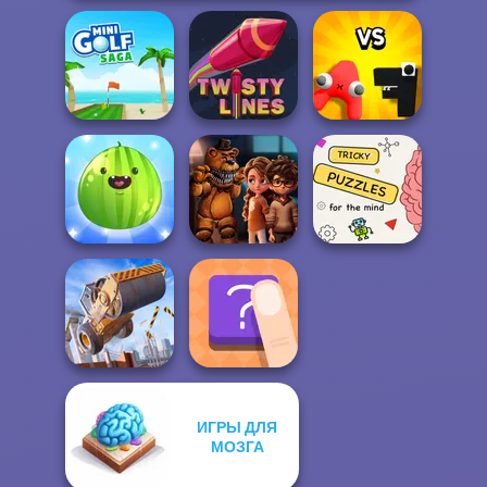
Alphabet: Merge
Mini Golf Saga
Twisty Lines
And Fight
Put The Fruit
FNAF Horror At
Brain Puzzles
Together
Home
Quests
ИГРЫ ДЛЯ
Construction
МОЗГА
Ramp Jumping
The Shape