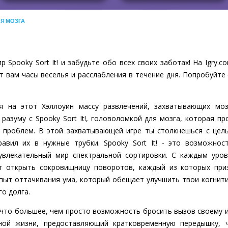
ЛЯ МОЗГА
 Spooky Sort It! и забудьте обо всех своих заботах! На Igry
т вам часы веселья и расслабления в течение дня. Попробуйте 
бя на этот Хэллоуин массу развлечений, захватывающих моз
разуму с Spooky Sort It!, головоломкой для мозга, которая п
 проблем. В этой захватывающей игре ты столкнешься с цел
авил их в нужные трубки. Spooky Sort It! - это возможнос
 увлекательный мир спектральной сортировки. С каждым уро
оит открыть сокровищницу поворотов, каждый из которых пр
опыт оттачивания ума, который обещает улучшить твои когнити
о долга.
 нечто большее, чем просто возможность бросить вызов своему 
вной жизни, предоставляющий кратковременную передышку, 