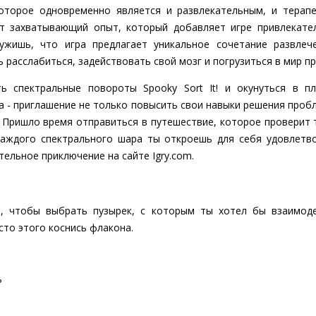
которое одновременно является и развлекательным, и терапе
т захватывающий опыт, который добавляет игре привлекате
ужишь, что игра предлагает уникальное сочетание развлеч
 расслабиться, задействовать свой мозг и погрузиться в мир пр
ь спектральные повороты Spooky Sort It! и окунуться в п
гра - приглашение не только повысить свои навыки решения про
 Пришло время отправиться в путешествие, которое проверит 
каждого спектрального шара ты откроешь для себя удовлетво
тельное приключение на сайте Igry.com.
, чтобы выбрать пузырек, с которым ты хотел бы взаимоде
сто этого коснись флакона.
?