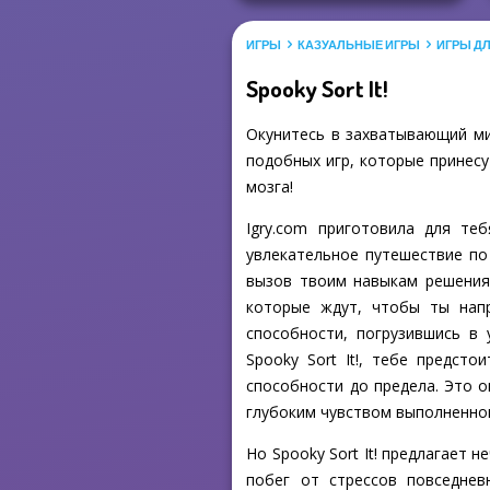
ИГРЫ
КАЗУАЛЬНЫЕ ИГРЫ
ИГРЫ Д
Spooky Sort It!
Окунитесь в захватывающий мир
подобных игр, которые принесу
мозга!
Igry.com приготовила для те
увлекательное путешествие по 
вызов твоим навыкам решения
которые ждут, чтобы ты напр
способности, погрузившись в
Spooky Sort It!, тебе предст
способности до предела. Это 
глубоким чувством выполненног
Но Spooky Sort It! предлагает
побег от стрессов повседне