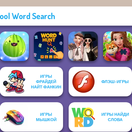
ool Word Search
ИГРЫ
Wednesday's
ФРАЙДЕЙ
ФЛЭШ-ИГРЫ
Put The Fruit
Breakup
Together
НАЙТ ФАНКИН
Word Hunt
Handbook
Royal Jigsaw
ИГРЫ
ИГРЫ НАЙДИ
МЫШКОЙ
СЛОВА