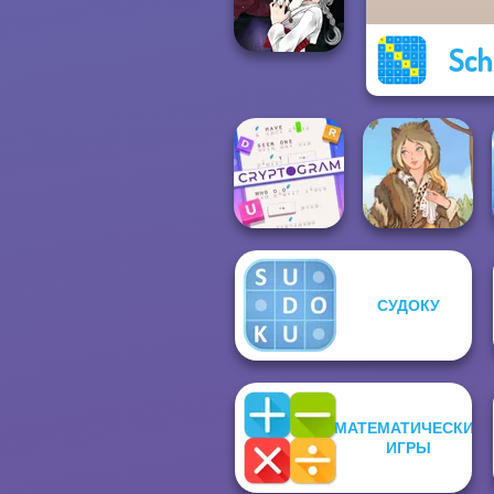
Rainbow
Sch
Manga Creator
Vampire Hunter
P...
Cryptogram:
СУДОКУ
Word Brain
Puzzle
Grimm Beauty
МАТЕМАТИЧЕСКИЕ
ИГРЫ