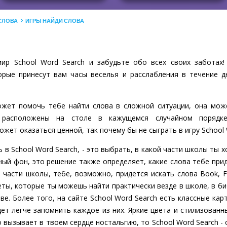
 СЛОВА
ИГРЫ НАЙДИ СЛОВА
ир School Word Search и забудьте обо всех своих заботах!
рые принесут вам часы веселья и расслабления в течение д
может помочь тебе найти слова в сложной ситуации, она мож
 расположены на столе в кажущемся случайном порядке
ет оказаться ценной, так почему бы не сыграть в игру School 
 в School Word Search, - это выбрать, в какой части школы ты 
ый фон, это решение также определяет, какие слова тебе прид
части школы, тебе, возможно, придется искать слова Book, F
еты, которые ты можешь найти практически везде в школе, в 
ве. Более того, на сайте School Word Search есть классные кар
дет легче запомнить каждое из них. Яркие цвета и стилизован
то вызывает в твоем сердце ностальгию, то School Word Search -