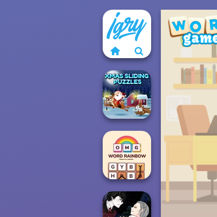
Xmas Sliding
Puzzles
OMG Word