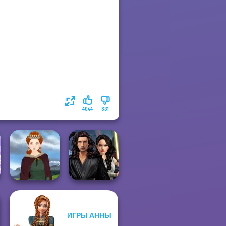
4044
831
Star Wars
ИГРЫ АННЫ
Interstellar
Medieval Woman
Romance