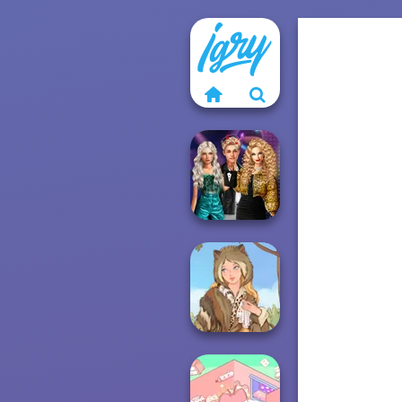
Party Crashers
Ex-Boyfriend
Ed...