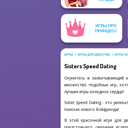
ИГРЫ ПРО
ПРИНЦЕСС
ИГРЫ
ИГРЫ ДЛЯ ДЕВОЧЕК
ИГРЫ Х
Sisters Speed Dating
Окунитесь в захватывающий ми
множество подобных игр, кото
лучших игры холодное сердце!
Sister Speed Dating - это увле
поисках нового бойфренда!
В этой красочной игре для д
предстоящего свидания всле