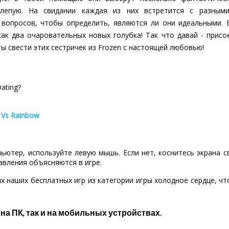
слепую. На свидании каждая из них встретится с разным
вопросов, чтобы определить, являются ли они идеальными. Е
к два очаровательных новых голубка! Так что давай - присоед
ы свести этих сестричек из Frozen с настоящей любовью!
ating?
 Vs Rainbow
пьютер, используйте левую мышь. Если нет, коснитесь экрана 
авления объясняются в игре.
х наших бесплатных игр из категории игры холодное сердце, ч
 на ПК, так и на мобильных устройствах.