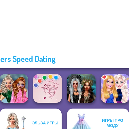
ters Speed Dating
School
ИГРЫ ПРО
ЭЛЬЗА ИГРЫ
Popularity
Bubble Shooter
Enchanted
МОДУ
Challenge
Valentine
Realms
BFFs Night Out