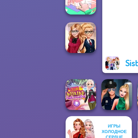
Grimm Beauty
Organization
Princess
Sis
Back To School
Fashionistas
ИГРЫ
ХОЛОДНОЕ
Casual Weekend
Style Police
Fashionistas
СЕРДЦЕ
Officer