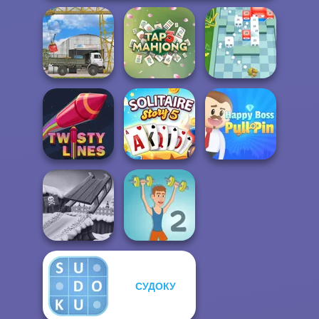
The Cargo
Tap 3 Mahjong
Break n Bounce
Solitaire Story
Happy Boss Pull
Twisty Lines
TriPeaks 5
Pin
СУДОКУ
Snow Ride 3D
Muscle Clicker 2