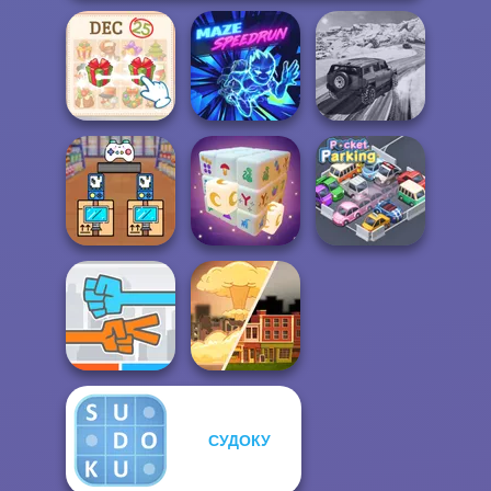
KrisMas Mahjong
SUV Snow
2
Maze Speedrun
Driving 3D
Black Friday
Stacker
Mystic Mahjong
Pocket Parking
СУДОКУ
Roshambo
End of War