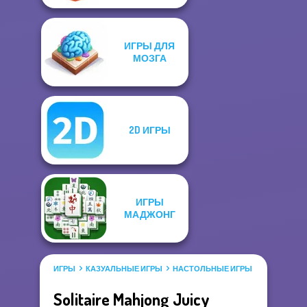
ИГРЫ ДЛЯ
МОЗГА
2D ИГРЫ
ИГРЫ
МАДЖОНГ
ИГРЫ
КАЗУАЛЬНЫЕ ИГРЫ
НАСТОЛЬНЫЕ ИГРЫ
ИГРЫ МАД
Solitaire Mahjong Juicy