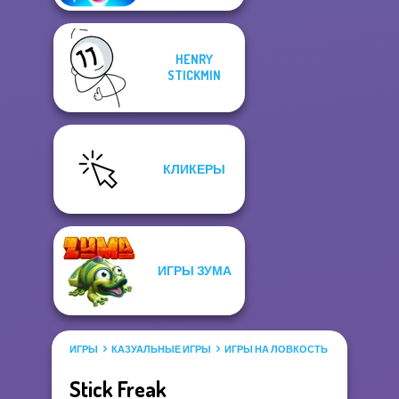
HENRY
STICKMIN
КЛИКЕРЫ
ИГРЫ ЗУМА
ИГРЫ
КАЗУАЛЬНЫЕ ИГРЫ
ИГРЫ НА ЛОВКОСТЬ
ИГРЫ СТИ
Stick Freak