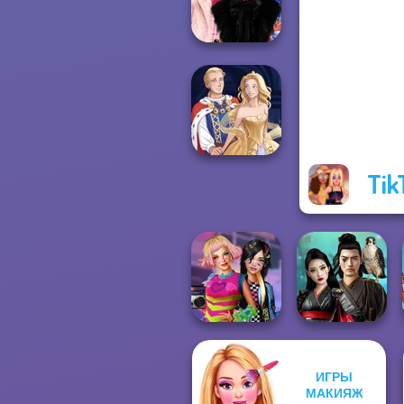
Realms
Wednesday
Besties Fun Day
Tik
Sun Dress
ИГРЫ
BFFs Weirdcore
Samurai Spirit
МАКИЯЖ
Aesthetic
Legacy of Honor