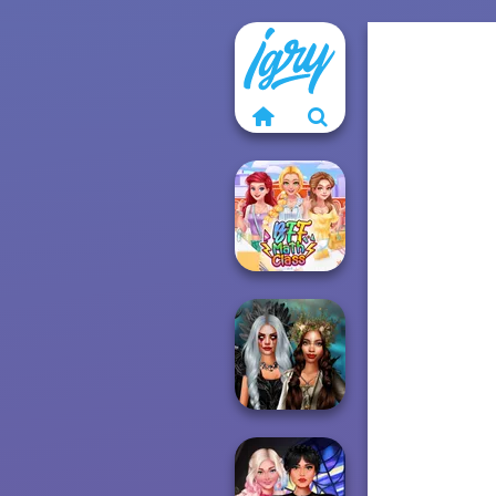
BFF Math Class
Enchanted