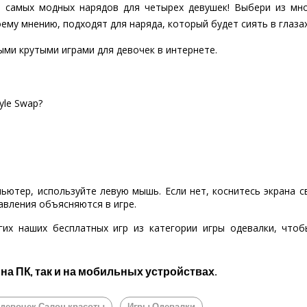
я самых модных нарядов для четырех девушек! Выбери из мно
оему мнению, подходят для наряда, который будет сиять в глаз
ыми крутыми играми для девочек в интернете.
yle Swap?
пьютер, используйте левую мышь. Если нет, коснитесь экрана 
авления объясняются в игре.
гих наших бесплатных игр из категории игры одевалки, что
 на ПК, так и на мобильных устройствах.
 девочек Салон красоты
Игры Одевалки