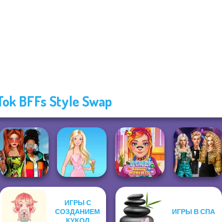
Tok BFFs Style Swap
ИГРЫ С
Babs And
Party Crashers
СОЗДАНИЕМ
ИГРЫ В СПА
Friends Love
ASMR Beauty
Ex-Boyfriend
Match Pr...
КУКОЛ
Barbie
Homeless
Ed...