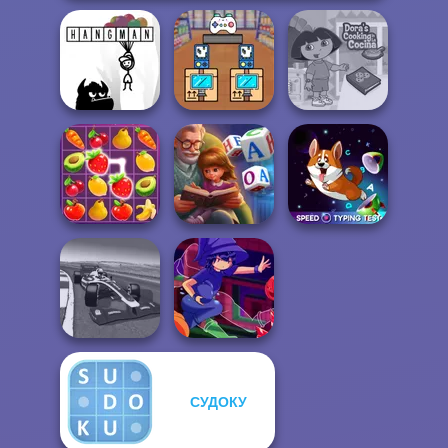
Black Friday
Dora Cooking in
Hangman
Stacker
la Cucina
Word Scramble:
Speed Typing
Fruit Mahjong
Family Tales
Test
СУДОКУ
Grand Extreme
Racing
Mirror Wizard