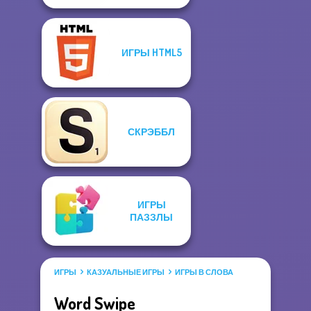
ИГРЫ HTML5
СКРЭББЛ
ИГРЫ
ПАЗЗЛЫ
ИГРЫ
КАЗУАЛЬНЫЕ ИГРЫ
ИГРЫ В СЛОВА
Word Swipe