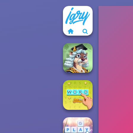
Words With Prof.
Wisely