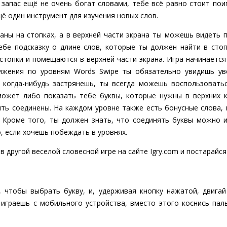
 запас ещё не очень богат словами, тебе всё равно стоит поиг
ё один инструмент для изучения новых слов.
аны на стопках, а в верхней части экрана ты можешь видеть 
тебе подсказку о длине слов, которые ты должен найти в стоп
 стопки и помещаются в верхней части экрана. Игра начинается
ижения по уровням Words Swipe ты обязательно увидишь ув
 когда-нибудь застрянешь, ты всегда можешь воспользовать
может либо показать тебе буквы, которые нужны в верхних к
ыть соединены. На каждом уровне также есть бонусные слова,
 Кроме того, ты должен знать, что соединять буквы можно 
, если хочешь побеждать в уровнях.
в другой веселой словесной игре на сайте Igry.com и постарайся
 чтобы выбрать букву, и, удерживая кнопку нажатой, двига
ы играешь с мобильного устройства, вместо этого коснись пал