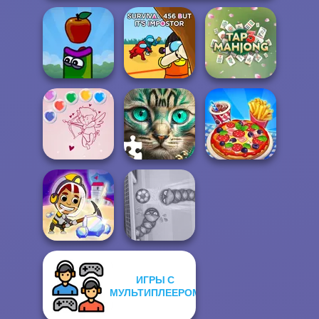
Survival 456 But
Apple Worm
It Impostor
Tap 3 Mahjong
Bubble Shooter
Valentine
Favorite Puzzles
Cooking Live
ИГРЫ С
Idle Miner Space
МУЛЬТИПЛЕЕРОМ
Rush
Soccer Snakes