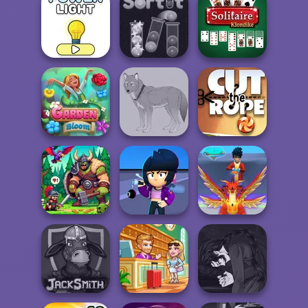
Purr-fect Scoops
Western Sniper
Gold Mine
Solitaire
Power Light
Sort It
Klondike
Garden Bloom
Wolf Maker
Cut the Rope
Brawl Stars
Dragon Hunter
Sound
Mystical Blade 3D