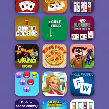
Royal Bubble
Capybaras: Pull
Blast
Pin
Spider Solitaire
Scorpion
Klondike
Tripeaks Solitaire
Solitaire
Solitaire Classic
Klondike Classic
Pyramid Solitaire
Golf Field
Solitaire
Viking Escape
Pizza Party
Duck Hunter