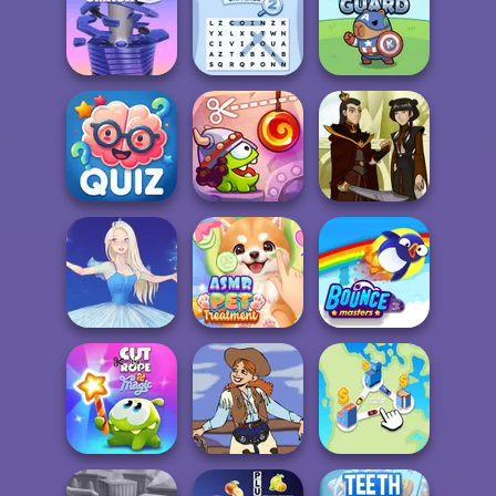
Gold Digger
Forest Match
FRVR
Find the Candy
Word Search
Stack Smash
Universe 2
Avenger Guard
Quizmania: Trivia
Cut The Rope:
Game
Time Travel
Firebender Zuko
ASMR Pet
Ice Ballerina
Treatment
Bouncemasters