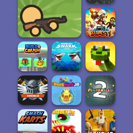
YORG.io
Survev.io
All-Star Blast!
Hungry Shark
Build & Crush
Arena
Blocky Snakes
Evowars.io
DuckPark.io
Pinturillo 2