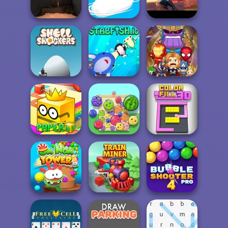
(FlyOrDie io)
Zombs Royale
Repuls.io
Krunker
Ducklings.io
Venge.io
Shell Shockers
Stabfish.io
SuperHero.io
Paper.io 2
Fruit Party
Color Fill 3D