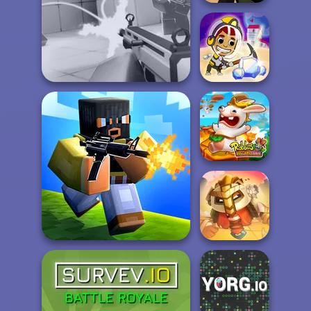
Deadshot.io
Idle Miner Space
Veck.io
Rush
Rabbids Volcano
Panic
For Honor
Poxel.io
Warriors io