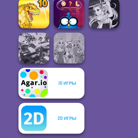
Manga Creator
Hotel Fever
Vampire Hunter
Jacksmith
Tycoon
P...
Manga Creator
Vampire Hunter
Dynamons 10
Words with Owl
P...
.IO ИГРЫ
Carnage Battle
Rapunzel
Arena
Zombie Curse
2D ИГРЫ