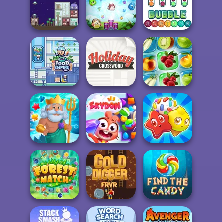
Emoji Bubble
Shooter
Tropical Merge
Free Words
The Final Earth 2
Merge Defense
Bubble Sorting
Idle Food Empire
Holiday
Inc.
Crossword
Fruit Connect 2
Fish Story
Skydom
Candy Riddles