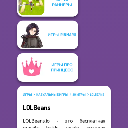
РАННЕРЫ
ИГРЫ RINMARU
ИГРЫ ПРО
ПРИНЦЕСС
ИГРЫ
КАЗУАЛЬНЫЕ ИГРЫ
.IO ИГРЫ
LOLBEANS
LOLBeans
LOLBeans.io - это бесплатная
онлайн battle royale, которая