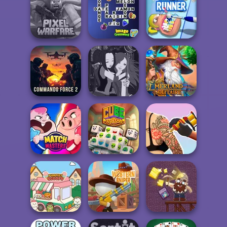
Cut The Rope
Magic
Cowgirl
State Connect
Minecraft Pixel
Image
Warfare
Crossword
Teeth Runner
Commando
Manga Creator -
Emerland
Force 2
Fantasy World...
Solitaire
Tattoo Master 3D:
Match Masters
Cube Match
Crazy Art