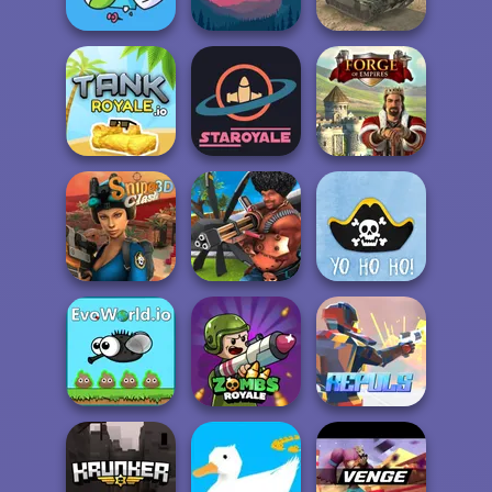
Dodge
Ninja.io
skribbl.io
Word Cube
SchoolBreak.io
Online
Tank Off
Tankroyale.io
Staroyale.io
Forge of Empires
Sniper Clash 3D
Airport Clash 3D
YoHoHo.io
EvoWorld io