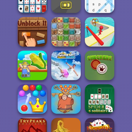
Om Nom Tower
Bubble Shooter
3D
Train Miner
Pro 4
Free Cell Solitaire
Draw Parking
Word Search
Unblock It
Patterns Link
Fun Race 3D
Falling Art
My Garden
Ragdoll
Journey
Simulator
Checkers
Save Baby