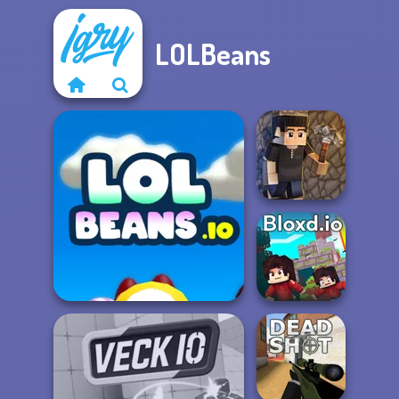
LOLBeans
Vectaria.io
LOLBeans io
Bloxd.io