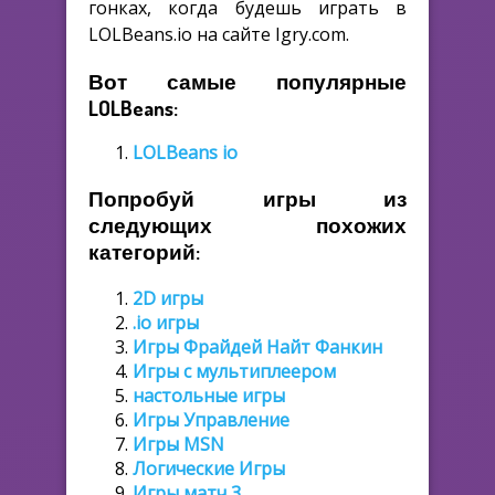
гонках, когда будешь играть в
LOLBeans.io на сайте Igry.com.
Вот самые популярные
LOLBeans:
LOLBeans io
Попробуй игры из
следующих похожих
категорий:
2D игры
.io игры
Игры Фрайдей Найт Фанкин
Игры с мультиплеером
настольные игры
Игры Управление
Игры MSN
Логические Игры
Игры матч 3