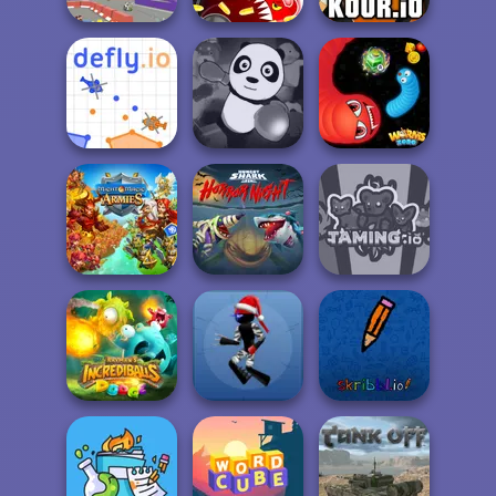
Holey.io Battle
Smash Karts
Royale
Kour.io
Defly.io
Pet Party
Worms.Zone
Hungry Shark
Might & Magic
Arena: Horror
Armies
Nig...
Taming.io
Rayman's
Incrediballs