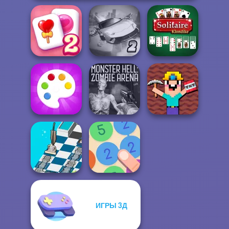
Solitaire
Ultimate Flying
Solitaire
Mahjong Candy 2
Car 2
Klondike
Noob Miner:
Monster Hell:
Escape From
Fun Colors
Zombie Arena
Prison
ИГРЫ 3Д
Dusty Maze
Hunter
Merge 13