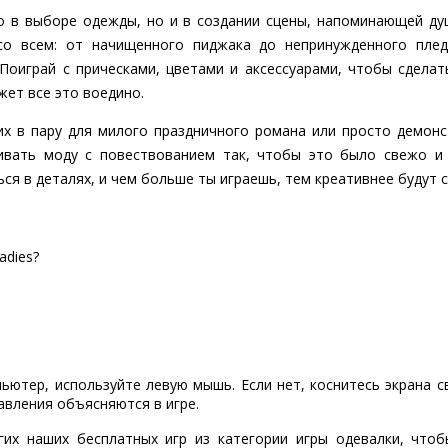
о в выборе одежды, но и в создании сцены, напоминающей д
о всем: от начищенного пиджака до непринужденного плед
Поиграй с прическами, цветами и аксессуарами, чтобы сделат
жет все это воедино.
х в пару для милого праздничного романа или просто демонс
ивать моду с повествованием так, чтобы это было свежо и в
ься в деталях, и чем больше ты играешь, тем креативнее будут 
adies?
пьютер, используйте левую мышь. Если нет, коснитесь экрана 
авления объясняются в игре.
гих наших бесплатных игр из категории игры одевалки, что