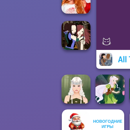
Grimm Beauty
Bestie To The
Rescue Breakup
P...
All
Manga Creator -
Fantasy World...
НОВОГОДНИЕ
ИГРЫ
Elven Makeover
Pixie Friends