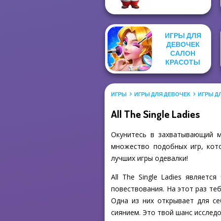
ИГРЫ ДЛЯ
ДЕВОЧЕК
САЛОН
КРАСОТЫ
ИГРЫ
ИГРЫ ДЛЯ ДЕВОЧЕК
ИГРЫ Д
All The Single Ladies
Окунитесь в захватывающий ми
множество подобных игр, кото
лучших игры одевалки!
All The Single Ladies являетс
повествования. На этот раз те
Одна из них открывает для се
сиянием. Это твой шанс исслед