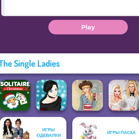
 The Single Ladies
ИГРЫ
ИГРЫ ПАСХА
Solitaire Classic
Manga Creator -
Babs' Spring
ОДЕВАЛКИ
Christmas
Rebels Page 2
Americana
Wedding