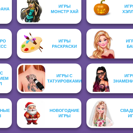
ИГРЫ
ИГР
ОАНА
МОНСТР ХАЙ
ХЭЛ
ПРО
ИГРЫ
ИГ
ЕСС
РАСКРАСКИ
БА
 С
ИГРЫ С
ИГР
ИЕМ
ТАТУИРОВКАМИ
ЗНАМЕН
Л
РНЫЕ
НОВОГОДНИЕ
СВАД
Ы
ИГРЫ
И