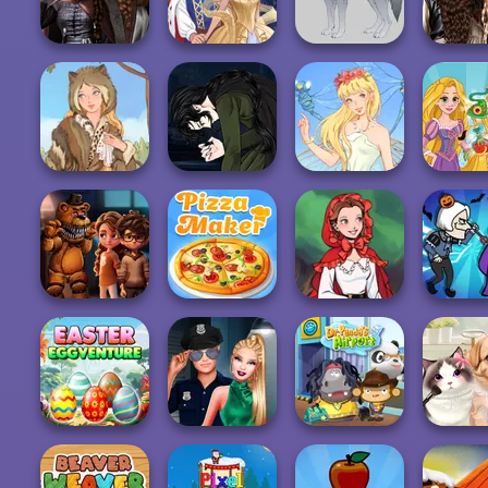
Bash For Babs
Enchanted W...
Crazy Art
Prince
Romance 
Medieval
Seven 
Princesses
Sun Dress
Wolf Maker
Pira.
Manga Creator
Vampire Hunter
Rapun
Grimm Beauty
P...
Thumbelina
Zombie 
FNAF Horror At
Little Red Riding
Home
The Pizza Maker
Hood
Murd