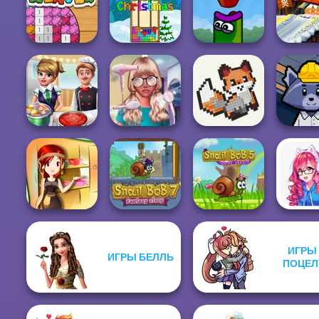
Easter
Style Police
Eggventure
Officer
Dr. Panda Airport
Pet Sa
Beaver Weaver
Pixel Christmas
Apple Worm
Snow Ri
Nerd To Popular
Cooking Frenzy
Makeover Mania
Cross Stitch
Trash Fa
Sara's Cooking
ИГРЫ
ИГРЫ БЕЛЛЬ
Class:
ПОЦЕЛ
Thanksgi...
Snail Bob 7
Snail Bob 5