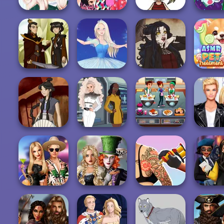
Princesses
Tokyo Or London
Kawaii Chibi
DIY Phon
Different Styles
Style: Princes...
Avatar Maker
Sho
ASMR 
Firebender Zuko
Ice Ballerina
Gothic Heroine
Treatm
Waterbender:
Trekkie Meiker
Cooking Cafe
Roomies 
Katara
F/F
Food Chef
Dat
Alice and
BFFs' Birthday
Friends:
Tattoo Master 3D:
Hogwa