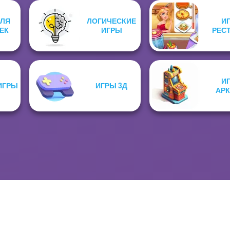
ДЛЯ
ЛОГИЧЕСКИЕ
И
ЕК
ИГРЫ
РЕС
И
ИГРЫ
ИГРЫ 3Д
АР