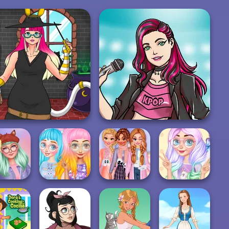
Kawaii Witch School
K-Pop Star
Princesses
eet Kawaii
Princess Culture
My Kawaii Winter
Kawaii Looks
Look
of Cuteness
Scarf
And Ma...