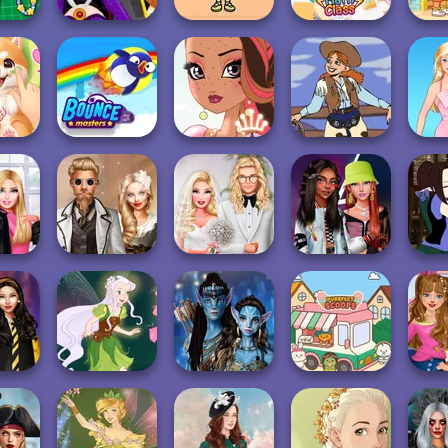
e Case
Evil Queen's
TB Avataria Life
Dora 
p
Revenge
Girl
BFF Math Class
la
Pet
ent
Bouncemasters
Fairy Tale High
Cowgirl
B
Blind
Steampunk
Babs' Spring
Fashionistas'
Manga
e
Wedding
Wedding
Faceoff
Fantas
rts
Avatar Na'vi
AS