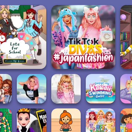
TikTok Divas
Late For School
#japanfashion
Insta Girls
Design My Kawaii
sses
My Winter Kawaii
Babycore
Swimming
My Sw
iforms
Look
Fashion
Outf...