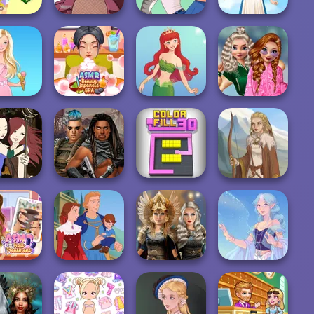
Cooking in
Casual Icon
 Cucina
Maker
A Girl And Her Pet
Folklore Fashion
School
ASMR Beauty
Popularity
arbie
Japanese Spa
Cute Mermaid
Challenge
 Creator -
Cyberpunk
y World...
Guardians
Color Fill 3D
Viking Woman
MR Nail
Norse