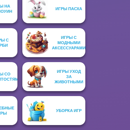
Ы НА
ИГРЫ ПАСХА
ЛОУИН
ИГРЫ С
РЫ С
МОДНЫМИ
РБИ
АКСЕССУАРАМИ
ИГРЫ УХОД
Ы СО
ЗА
ИТОСТЯМИ
ЖИВОТНЫМИ
ЕБНЫЕ
УБОРКА ИГР
ГРЫ