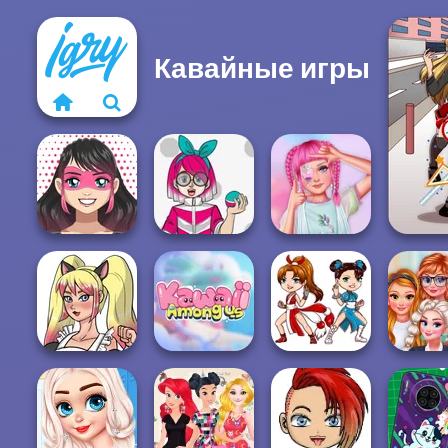
Кавайные игры
Kawaii
Superhero
Kawaii Monster
Avatar Maker
Trainer Avatar...
Fairy Kei Fashion
Kawaii Kitty Cat
Kawaii Chibi
Prince
Girl
Kawaii Among Us
Fighter
Kawaii Un