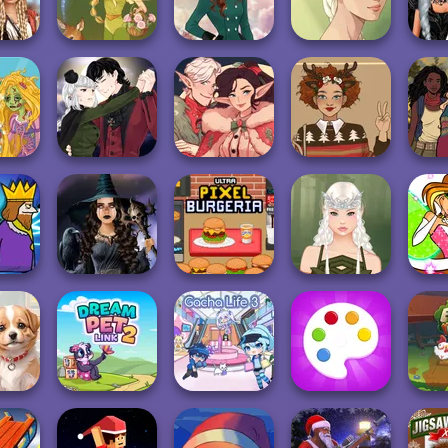
sses
Pixie Friends
Warriors Saga
Purr-fect Scoops
Tr
Of The
Seas
Natural Girl
En
..
Vintage Fairy
Kate Middleton
Portrait
R
Manga Creator
zel
Vampire Hunter
Santa's
Ugly Winter
Curse
P...
Workshop
Sweater
Into
Mystic Coven The
Ultra Pixel
Winx 
er
Sisterhood of...
Burgeria
Elven Makeover