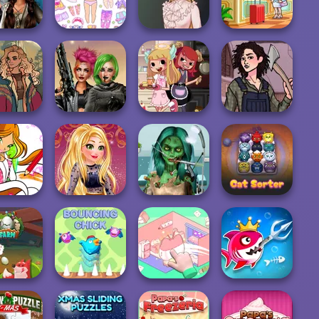
eatment
Life Story
Goddesses
Faithful Elf
chanted
Chibi Doll: Avatar
Hotel Fever
ealms
Creator
Victorian Alice
Tycoon
Cyberpunk
Weekend at the
 the Wild
Shieldmaidens
Devilish Cooking
Overlook
Ghoulish To
Paint Fairy
Online Selfie
Gorgeous Cool
Color
Stories
Zomb...
Cat Sorter Puzzle