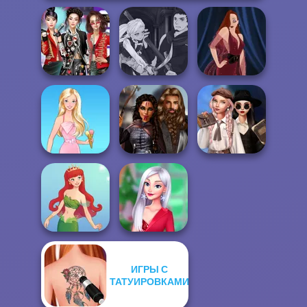
Manga Creator
K-Pop Girls Dress
Vampire Hunter
Up Challenge
P...
Pin-up Jessica
Wednesday's
Medieval
Breakup
Barbie
Princesses
Handbook
ИГРЫ С
ТАТУИРОВКАМИ
My Christmas
Cute Mermaid
Party Prep