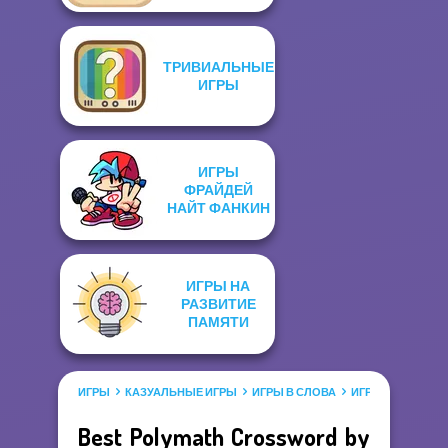
ТРИВИАЛЬНЫЕ
ИГРЫ
ИГРЫ
ФРАЙДЕЙ
НАЙТ ФАНКИН
ИГРЫ НА
РАЗВИТИЕ
ПАМЯТИ
ИГРЫ
КАЗУАЛЬНЫЕ ИГРЫ
ИГРЫ В СЛОВА
ИГРЫ КРОССВО
Best Polymath Crossword by