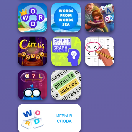
Word Connect
Words From
Word Scramble:
Puzzle
Words: Sea
Family Tales
Circus Words
Cryptograph
Letters Match
ИГРЫ В
СЛОВА
Words with Owl
Phrasle Master