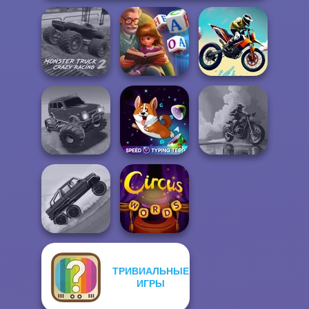
Monster Truck
Word Scramble:
Crazy Racing 2
Family Tales
Bike Jump
Offroad Muddy
Speed Typing
3D Moto
Trucks
Test
Simulator 2
ТРИВИАЛЬНЫЕ
Hill Climbing
ИГРЫ
Mania
Circus Words