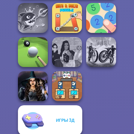
Fish Stab Getting
Nuts & Bolts
Big
Puzzle
Merge 13
The Fly Squad:
City Bike Racing
Pool Master 3D
#squadgoals
Champion
ИГРЫ 3Д
Mystic Coven The
Black Friday
Sisterhood of...
Stacker