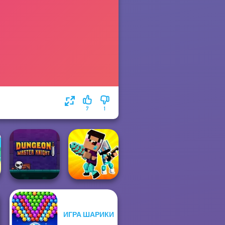
7
1
ИГРА ШАРИКИ
Dungeon Master
Noob vs Pro
Knight
Challenge