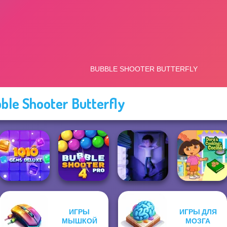
ble Shooter Butterfly
ИГРЫ
ИГРЫ ДЛЯ
10X10 Gems
Bubble Shooter
Dora Cooking in
МЫШКОЙ
МОЗГА
Deluxe
Pro 4
Cursed Dreams
la Cucina