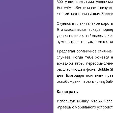
300 увлекательными уровнями
Butterfly обеспечивает визу
стремиться к наивысшим баллам
Окунись в пленительное царств
Эта классическая аркада подве
увлекательного геймплея, с к
нужно стрелять пузырями в сто
Предлагая органичное слияние к
случаев, когда тебе хочется 
аркадной игры, переосмыслен
расслабляющем фоне, Bubble Sh
дня. Благодаря понятным пра
освобождения всех мириад бабоч
Как играть
Используй мышку, чтобы напр
играешь с мобильного устройств