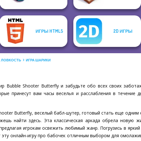
ИГРЫ HTML5
2D ИГРЫ
А ЛОВКОСТЬ
ИГРА ШАРИКИ
y
 Bubble Shooter Butterfly и забудьте обо всех своих забота
рые принесут вам часы веселья и расслабления в течение д
hooter Butterfly, веселый бабл-шутер, готовый стать еще одни
жешь найти здесь. Эта классическая аркада обрела новую ж
предлагая игрокам освежить любимый жанр. Погрузись в яркий
т эту онлайн-игру про бабочек отличным выбором для омолажив