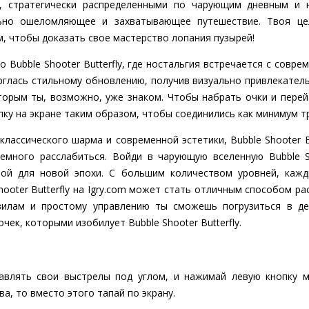
, стратегически распределенными по чарующим дневным и 
ально ошеломляющее и захватывающее путешествие. Твоя це
, чтобы доказать свое мастерство лопания пузырей!
о Bubble Shooter Butterfly, где ностальгия встречается с совр
рглась стильному обновлению, получив визуально привлекател
оторым ты, возможно, уже знаком. Чтобы набрать очки и перей
пку на экране таким образом, чтобы соединились как минимум т
лассического шарма и современной эстетики, Bubble Shooter Bu
немного расслабиться. Войди в чарующую вселенную Bubble Sho
ной для новой эпохи. С большим количеством уровней, каж
ooter Butterfly на Igry.com может стать отличным способом р
вилам и простому управлению ты сможешь погрузиться в де
ек, которыми изобилует Bubble Shooter Butterfly.
авлять свои выстрелы под углом, и нажимай левую кнопку м
а, то вместо этого тапай по экрану.