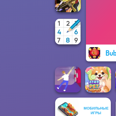
Challenge
Tom Clancy's
Shootout
Bub
Sudoku Royal
МОБИЛЬНЫЕ
ASMR Pet
ИГРЫ
Balance It
Treatment