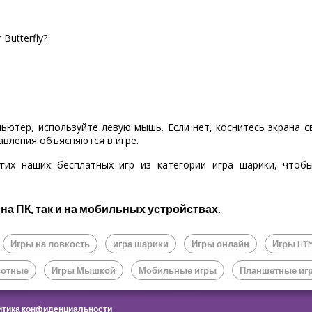
Butterfly?
пьютер, используйте левую мышь. Если нет, коснитесь экрана 
авления объясняются в игре.
гих наших бесплатных игр из категории игра шарики, что
 на ПК, так и на мобильных устройствах.
Игры на ловкость
игра шарики
Игры онлайн
Игры HT
вотные
Игры Мышкой
Мобильные игры
Планшетные иг
тика конфиденциальности