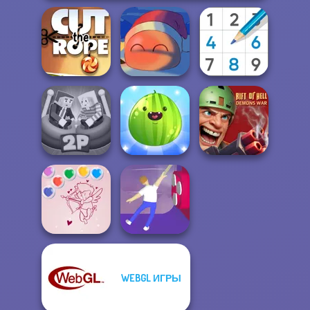
Cut the Rope
Fireblob Winter
Sudoku Royal
Ragdoll Arena 2
Put The Fruit
Rift of Hell:
Player
Together
Demons War
WEBGL ИГРЫ
Bubble Shooter
Valentine
Balance It