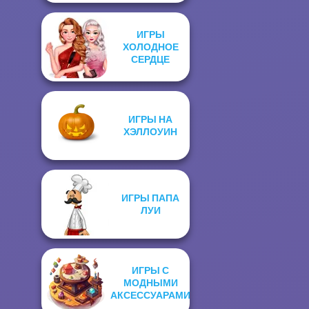
ИГРЫ
ХОЛОДНОЕ
СЕРДЦЕ
ИГРЫ НА
ХЭЛЛОУИН
ИГРЫ ПАПА
ЛУИ
ИГРЫ С
МОДНЫМИ
АКСЕССУАРАМИ