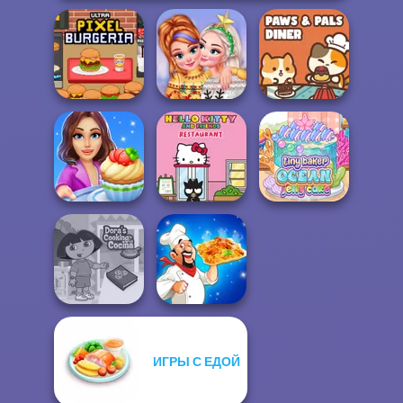
Ultra Pixel
New Christmas
Paws & Pals
Burgeria
Sweater Design
Diner
Cooking Stories:
Hello Kitty And
Tiny Baker Ocean
Fun Cafe
Friends Restau...
Jelly Cake
ИГРЫ С ЕДОЙ
Dora Cooking in
la Cucina
Biryani Recipes