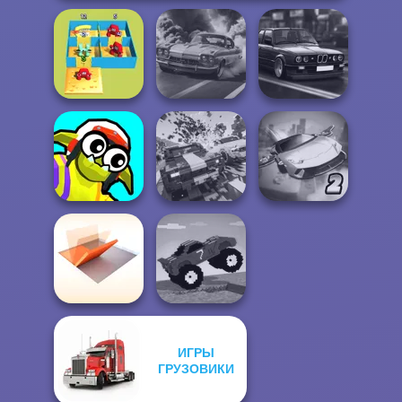
Alphabet Lore
Highway Cars
Maze
3D Car Simulator
Traffic Racer
Funny Blade &
Carnage Battle
Ultimate Flying
Magic
Arena
Car 2
ИГРЫ
Folding Blocks
ГРУЗОВИКИ
Funny Mad
Puzzle
Racing