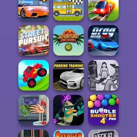
Rally Point
Race Right
High Hills
City Car Stunt 4
Bus Rally
Conduct This!
Adventure
Street Pursuit
Drivers
Drag Racing Club
Squid Battle
Uphill Racing 2
Parking Training
Simulator