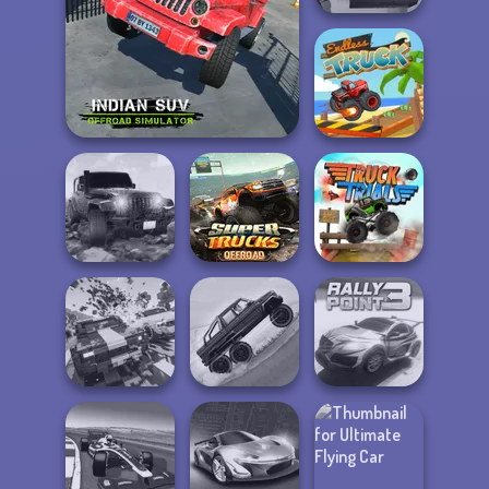
Post Apocalyptic
Truck Trial
Indian SUV Offroad
Simulator
Endless Truck
Revolution
Super Trucks
Offroad
Offroad 2
Truck Trials
Carnage Battle
Hill Climbing
Arena
Mania
Rally Point 3