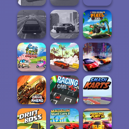
Grand Extreme
Ultimate Flying
Racing
Grand Cyber City
Car
Hill Climb Pixel
Highway Traffic
City Rider
Car
Two Lambo
Car Toys: Japan
Drifting Mania
Rivals: Drift
Super Drive