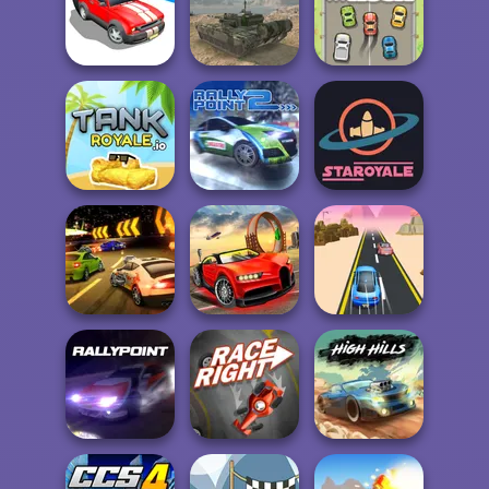
Parking Fury 3D:
Rally Point 4
Beach City
Car Rush
Drift Race 3D
Tank Off
Rival Rush
Tankroyale.io
Rally Point 2
Staroyale.io
Burnin' Rubber 5
Top Speed
XS
Racing 3D
Rush Race