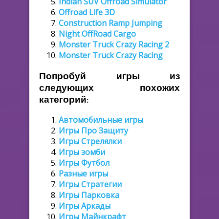
Indian SUV Offroad Simulator
Offroad Life 3D
Construction Ramp Jumping
Night OffRoad Cargo
Monster Truck Crazy Racing 2
Monster Truck Crazy Racing
Попробуй игры из
следующих похожих
категорий:
Автомобильные игры
Игры Про Защиту
Игры Стрелялки
Игры зомби
Игры Футбол
Разные игры
Игры Стратегии
Игры Парковка
Игры Аркады
Игры Майнкрафт