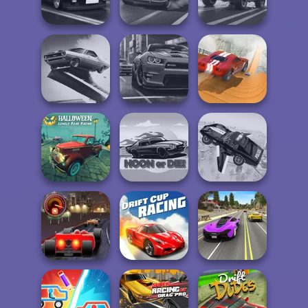
Night City Racing
Racing
Multiplayer
Highway Cars
Traffic Racer
3D Car Simulator
4x4 Offroader
Agame: Stunt
City Driver:
Cars
Real City Driver
Destroy Car
Halloween
Lonely Road
Racing
Hoon or Die
Flying Police Car