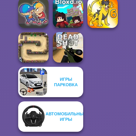
Manga Creator
Rapunzel
Vampire Hunter
Zombie Curse
Vectaria.io
P...
Elevator Fight
Bloxd.io
Dynamons 6
ИГРЫ
ПАРКОВКА
Canyon Defence
Deadshot.io
АВТОМОБИЛЬНЫЕ
ИГРЫ