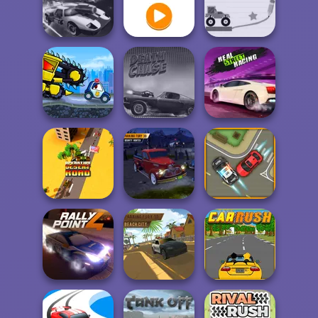
Bus Driver
Burnin' Rubber
Uphill Rush 12
Simulator
Crash n' Burn
Burnin' Rubber
Brain For
Multiplayer
Draw Racing
Monster Truck
Car Eats Car Evil
Real Street
Cars
Death Chase
Racing
Operation Desert
Parking Fury 3D:
Road
Bounty Hunter
Traffic Control