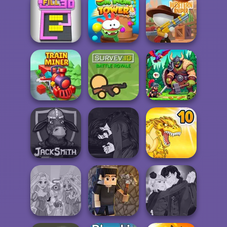
Commando
Teeth Runner
Force 2
Fruit Party
Om Nom Tower
Color Fill 3D
3D
Western Sniper
Train Miner
Survev.io
Dragon Hunter
Manga Creator
Vampire Hunter
Jacksmith
P...
Dynamons 10