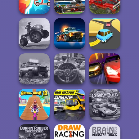
Street Car Race
Sprint Club Nitro
Drift Cup Racing
Ultimate
Super Racing GT:
Draw Car Fight
Drag Pro
Drift Dudes
ATV Ultimate
OffRoad
Road Madness
Turn Turn
Offroad Masters
Challenge
Traffic Jam 3D
Drag Racing City