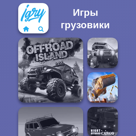
Игры
грузовики
Offroad Life 3D
Construction
Offroad Island
Ramp Jumping