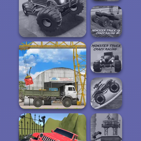
Night OffRoad
Cargo
Monster Truck
Offroad Muddy Trucks
Crazy Racing 2
Monster Truck
Crazy Racing
Zombie Monster
The Cargo
Truck