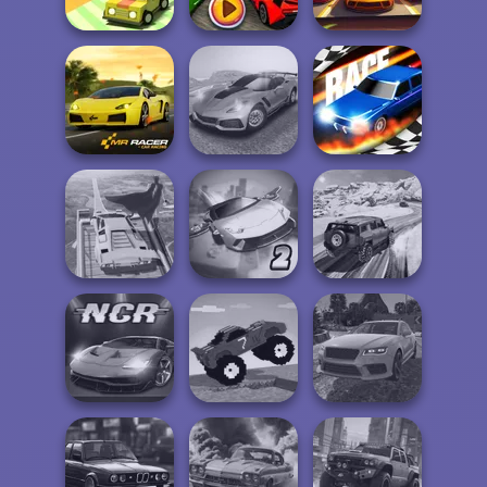
Ahead
Racing Cars
Smash Karts
Madalin Stunt
Parking Fury 3D:
Drift Boss
Cars 2
Beach City 2
Madness Driver
Mr. Racer
Vertigo City
Drag Race 3D
Super Hero
Ultimate Flying
SUV Snow
Driving School
Car 2
Driving 3D
Funny Mad
Real Drift