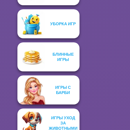
УБОРКА ИГР
БЛИННЫЕ
ИГРЫ
ИГРЫ С
БАРБИ
ИГРЫ УХОД
ЗА
ЖИВОТНЫМИ