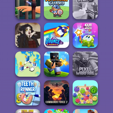
Handless
Agent P Rebel
Bubble Shooter
Millionaire
Spy
Pro 4
Hand Me The
Goods
Avenger Guard
Veck.io
Cut The Rope
Gothic Heroine
Bouncemasters
Magic
Minecraft Pixel
State Connect
Poxel.io
Warfare