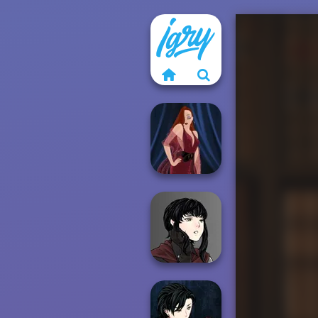
Pin-up Jessica
Manga Creator
Vampire Hunter