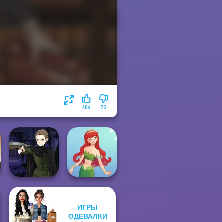
404
73
Manga Creator
ИГРЫ
Vampire Hunter
ОДЕВАЛКИ
P...
Cute Mermaid