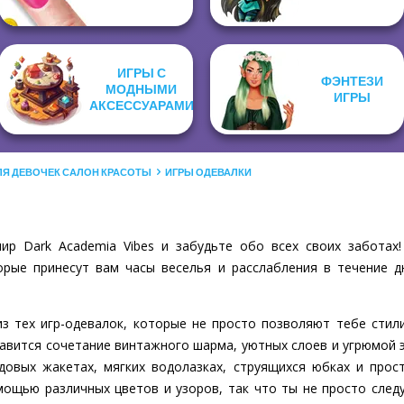
ИГРЫ С
ФЭНТЕЗИ
МОДНЫМИ
ИГРЫ
АКСЕССУАРАМИ
ЛЯ ДЕВОЧЕК САЛОН КРАСОТЫ
ИГРЫ ОДЕВАЛКИ
ир Dark Academia Vibes и забудьте обо всех своих заботах!
рые принесут вам часы веселья и расслабления в течение д
 из тех игр-одевалок, которые не просто позволяют тебе стил
равится сочетание винтажного шарма, уютных слоев и угрюмой э
довых жакетах, мягких водолазках, струящихся юбках и прос
ощью различных цветов и узоров, так что ты не просто след