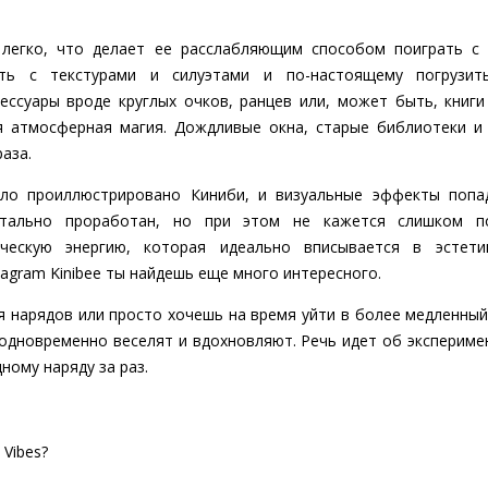
 легко, что делает ее расслабляющим способом поиграть 
ать с текстурами и силуэтами и по-настоящему погрузи
ессуары вроде круглых очков, ранцев или, может быть, книги
я атмосферная магия. Дождливые окна, старые библиотеки и
аза.
ыло проиллюстрировано Киниби, и визуальные эффекты поп
етально проработан, но при этом не кажется слишком по
ческую энергию, которая идеально вписывается в эстети
tagram Kinibee ты найдешь еще много интересного.
 нарядов или просто хочешь на время уйти в более медленный
дновременно веселят и вдохновляют. Речь идет об эксперимен
дному наряду за раз.
Vibes?