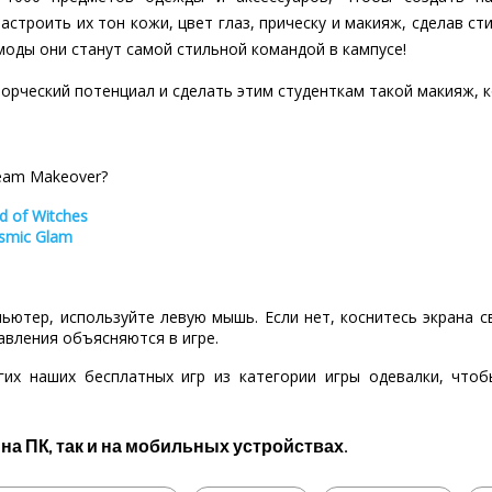
строить их тон кожи, цвет глаз, прическу и макияж, сделав с
моды они станут самой стильной командой в кампусе!
орческий потенциал и сделать этим студенткам такой макияж, к
Team Makeover?
d of Witches
osmic Glam
пьютер, используйте левую мышь. Если нет, коснитесь экрана 
авления объясняются в игре.
гих наших бесплатных игр из категории игры одевалки, что
 на ПК, так и на мобильных устройствах.