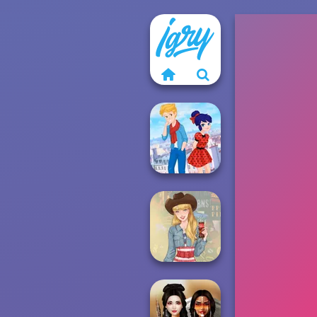
Ladybird Secret
Identity Revea...