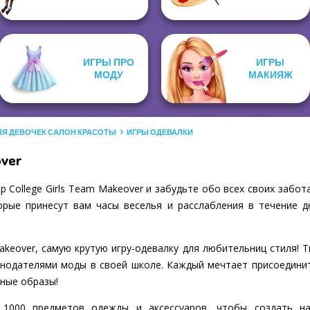
ИГРЫ ПРО
ИГРЫ
МОДУ
МАКИЯЖ
ЛЯ ДЕВОЧЕК САЛОН КРАСОТЫ
ИГРЫ ОДЕВАЛКИ
over
 College Girls Team Makeover и забудьте обо всех своих забота
рые принесут вам часы веселья и расслабления в течение д
Makeover, самую крутую игру-одевалку для любительниц стиля! 
онодателями моды в своей школе. Каждый мечтает присоединить
нные образы!
1000 предметов одежды и аксессуаров, чтобы создать на