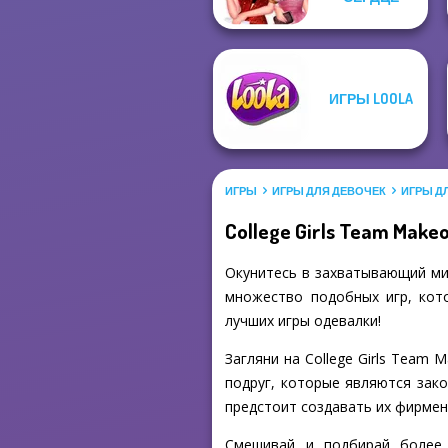
ИГРЫ LOOLA
ИГРЫ
ИГРЫ ДЛЯ ДЕВОЧЕК
ИГРЫ Д
College Girls Team Make
Окунитесь в захватывающий мир
множество подобных игр, кото
лучших игры одевалки!
Загляни на College Girls Team 
подруг, которые являются зак
предстоит создавать их фирме
Смешивай и подбирай более 