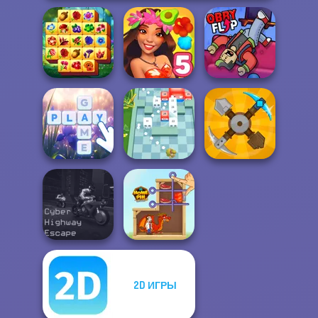
Spring Tile
Master
Hawaii Match 5
Obby Flip
Bubble Letters
Break n Bounce
Craft Drill
2D ИГРЫ
Cyber Highway
Escape
Home Pin 1