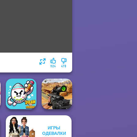
1124
478
ИГРЫ
Sniper Combat
ОДЕВАЛКИ
Draw To Smash!
3D