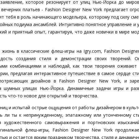
 заявление, которое резонирует от улиц Нью-Йорка до миро
вечерних платьев - Fashion Designer New York предлагает ог
ит тебя в роль начинающего модельера, которому под силу сме
стойных подиума ансамблей. Интуитивно понятное управление и
кий и приятный опыт, гарантируя, что даже новички в мире мо
 жизнь в классические флеш-игры на Igry.com, Fashion Design
дость создания стиля и демонстрации своих творений. О
ными комбинациями и наблюдай, как твои творения оживают 
трии, предлагая интерактивное путешествие в самое сердце ст
отрясающих дизайнов в Fashion Designer New York, и заре
на шумных улицах Нью-Йорка. Динамичные задачи игры и ра
есть что-то новое для открытий и творчества.
ниц и испытай острые ощущения от работы дизайнером в культо
ь ли ты к непринужденному, эпатажному или утонченному сти
 художественного самовыражения и портновских изысканий.
гинальной флеш-игры, Fashion Designer New York продолжа
ью и остается ярким праздником творчества, стиля и динамичн