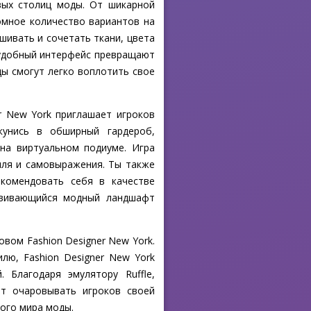
вых столиц моды. От шикарной
ромное количество вариантов на
шивать и сочетать ткани, цвета
 удобный интерфейс превращают
ды смогут легко воплотить свое
er New York приглашает игроков
кунись в обширный гардероб,
на виртуальном подиуме. Игра
иля и самовыражения. Ты также
комендовать себя в качестве
звивающийся модный ландшафт
вом Fashion Designer New York.
лю, Fashion Designer New York
 Благодаря эмулятору Ruffle,
ет очаровывать игроков своей
ого мира моды.