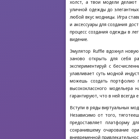
холст, а твои модели делают
уличной одежды до элегантных 
любой вкус модницы. Игра став
и аксессуары для создания до
процесс создания одежды в лег
видение.
Эмулятор Ruffle вдохнул новую
заново открыть для себя ра
экспериментируй с бесчислен
улавливает суть модной индус
можешь создать портфолио п
высококлассного модельера 
гарантируют, что в ней всегда 
Вступи в ряды виртуальных мод
Независимо от того, тяготееш
предоставляет платформу для
сохранившему очарование ори
вневременной привлекательност