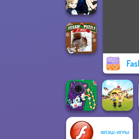
Fashion Rival...
Manga Creator
Vampire Hunter
P...
Fas
Jigsaw Puzzle
XMas
ФЛЭШ-ИГРЫ
DIY Phone Case
Shop
Idle Inventor