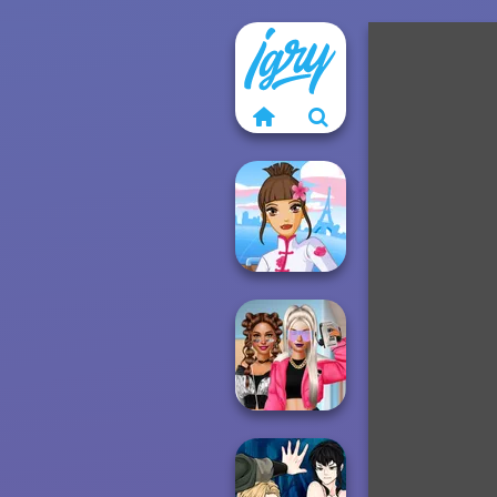
Fashion
Designer World
Tour
BFFs Vs Bullies: