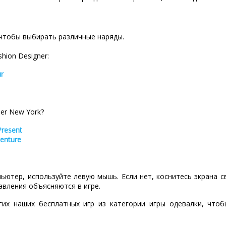
 чтобы выбирать различные наряды.
shion Designer:
ur
er New York?
Present
venture
пьютер, используйте левую мышь. Если нет, коснитесь экрана 
авления объясняются в игре.
гих наших бесплатных игр из категории игры одевалки, что