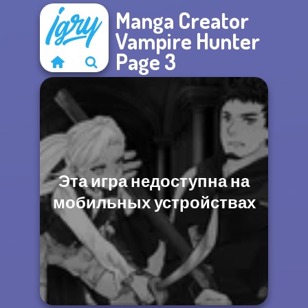
Manga Creator
Vampire Hunter
Page 3
Эта игра недоступна на
мобильных устройствах