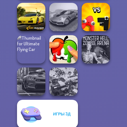
Madness Driver
Alphabet: Merge
Mr. Racer
Vertigo City
And Fight
Ultimate Flying
Monster Hell:
Car
Paint It
Zombie Arena
ИГРЫ 3Д
Carnage Battle
Real City Driver
Arena