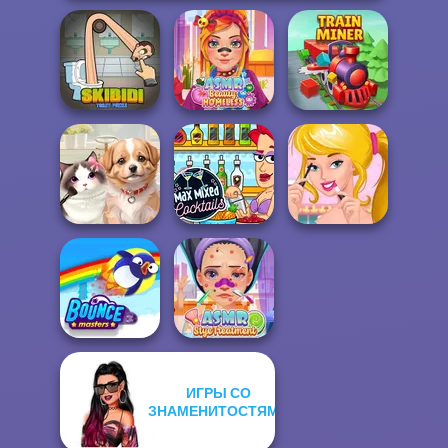
Skibidi Toilet
ASMR Beauty
Puzzle
Homeless
Train Miner
Max Mixed
Ellie's Morning
Pet Salon
Cocktails
Routine
ИГРЫ СО
ЗНАМЕНИТОСТЯМИ
ASMR Stye
Bouncemasters
Treatment