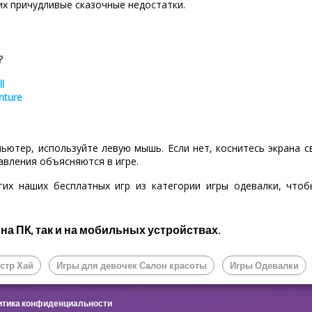
их причудливые сказочные недостатки.
?
l
nture
пьютер, используйте левую мышь. Если нет, коснитесь экрана 
авления объясняются в игре.
гих наших бесплатных игр из категории игры одевалки, что
 на ПК, так и на мобильных устройствах.
стр Хай
Игры для девочек Салон красоты
Игры Одевалки
тика конфиденциальности