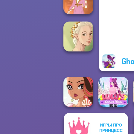
Date
Rapunzel
Fashion
Gho
Natural Girl
Portrait
ИГРЫ ПРО
Lulus Fashion
ПРИНЦЕСС
Fairy Tale High
World