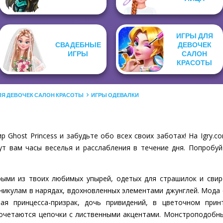
ИГРЫ ДЛЯ
СВАДЕБНЫЕ
ДЕВОЧЕК
ИГРЫ
САЛОН
КРАСОТЫ
ЛЯ ДЕВОЧЕК САЛОН КРАСОТЫ
ИГРЫ ОДЕВАЛКИ
 Ghost Princess и забудьте обо всех своих заботах! На Igry
ут вам часы веселья и расслабления в течение дня. Попробуй
ыми из твоих любимых упырей, одетых для страшилок и свир
аникулам в нарядах, вдохновленных элементами джунглей. Мода с
вая принцесса-призрак, дочь привидений, в цветочном при
очетаются цепочки с лиственными акцентами. Монстроподобны