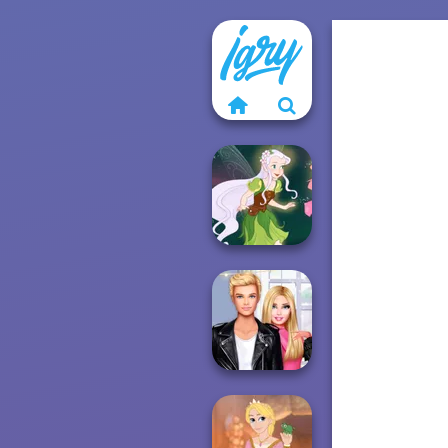
Pixie Friends
Roomies Blind