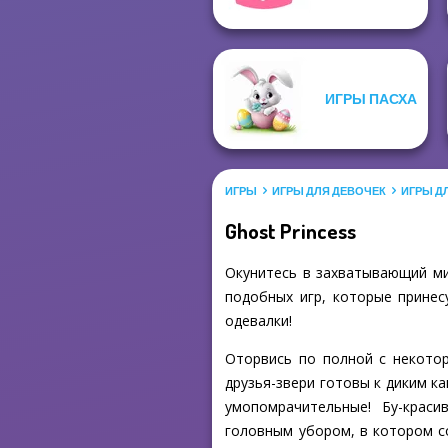
ИГРЫ ПАСХА
ИГРЫ
ИГРЫ ДЛЯ ДЕВОЧЕК
ИГРЫ Д
Ghost Princess
Окунитесь в захватывающий мир
подобных игр, которые принес
одевалки!
Оторвись по полной с некотор
друзья-звери готовы к диким к
умопомрачительные! Бу-краси
головным убором, в котором с