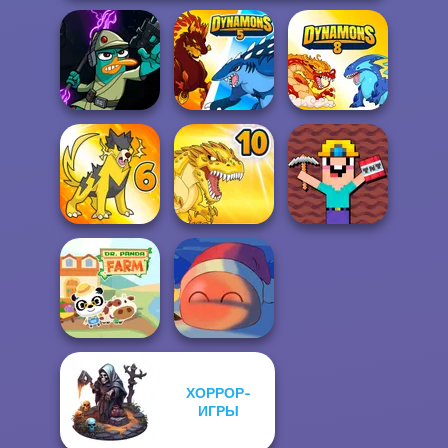
Agent P Rebel
Spy
Dynamons 5
Dynamons 8
Noob Miner:
Escape From
Dynamons 6
Dynamons 10
Prison
ХОРРОР-
ИГРЫ
Dr. Panda Farm
Fireblob Winter